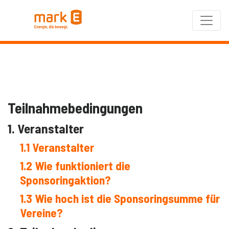
Seite
Klicken Sie, um die Navigation zu überspringen und zum Hauptteil 
Teilnahmebedingungen
Teilnahmebedingungen
1. Veranstalter
1.1 Veranstalter
1.2 Wie funktioniert die
Sponsoringaktion?
1.3 Wie hoch ist die Sponsoringsumme für
Vereine?