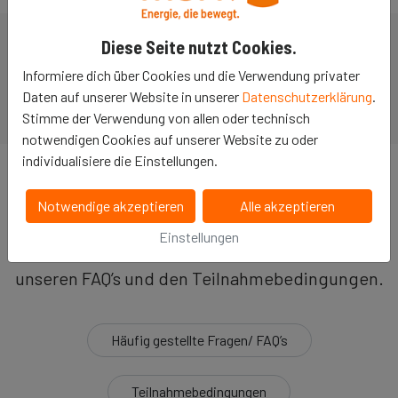
Diese Seite nutzt Cookies.
Möchtest Du informiert werden, wenn es im Jahr 2026 eine
neue Aktion gibt? - Schreibe einfach an
sponsoring@mark-
Informiere dich über Cookies und die Verwendung privater
e.de
Daten auf unserer Website in unserer
Datenschutzerklärung
.
Stimme der Verwendung von allen oder technisch
notwendigen Cookies auf unserer Website zu oder
individualisiere die Einstellungen.
Noch Fragen?
Notwendige akzeptieren
Alle akzeptieren
Weitere Informationen über die Plattform und
Einstellungen
die Teilnahme an der Aktion findest Du in
unseren FAQ’s und den Teilnahmebedingungen.
Häufig gestellte Fragen/ FAQ’s
Teilnahmebedingungen