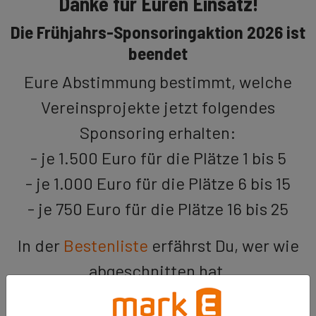
Danke für Euren Einsatz!
Die Frühjahrs-Sponsoringaktion 2026 ist
beendet
Eure Abstimmung bestimmt, welche
Vereinsprojekte jetzt folgendes
Sponsoring erhalten:
- je 1.500 Euro für die Plätze 1 bis 5
- je 1.000 Euro für die Plätze 6 bis 15
- je 750 Euro für die Plätze 16 bis 25
In der
Bestenliste
erfährst Du, wer wie
abgeschnitten hat.