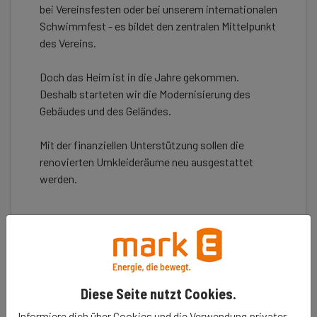
bei Vereinsfesten oder bei unserem internationalen
Schwimmfest - es bildet den zentralen Mittelpunkt
des Vereins.
Doch das Heim ist in die Jahre gekommen.
Deshalb starteten wir die Modernisierung des
Gebäudes und des Geländes.
Mit der finanziellen Unterstützung sollen die
renovierten Umkleideräume neu ausgestattet
werden.
Erzähle es deinen Freunden
Diese Seite nutzt Cookies.
𝕏
Informiere dich über Cookies und die Verwendung privater