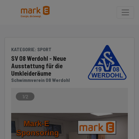
Seite
Klicken Sie, um die Navigation zu überspringen und zum Hauptteil 
KATEGORIE
: SPORT
SV 08 Werdohl - Neue
Ausstattung für die
Umkleideräume
Schwimmverein 08 Werdohl
1/2