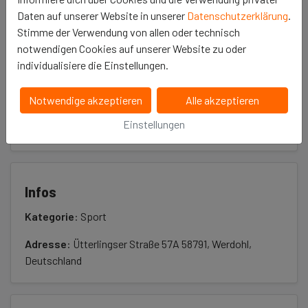
Daten auf unserer Website in unserer
Datenschutzerklärung
.
Stimme der Verwendung von allen oder technisch
notwendigen Cookies auf unserer Website zu oder
Projekt unterstützen
individualisiere die Einstellungen.
Notwendige akzeptieren
Alle akzeptieren
Das Projekt ist bereits beendet.
Einstellungen
Infos
Kategorie
: Sport
Adresse
: Ütterlingser Straße 57A 58791, Werdohl,
Deutschland