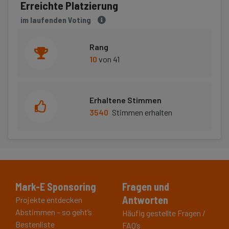
Erreichte Platzierung
im laufenden Voting
Rang
10
von 41
Erhaltene Stimmen
3540
Stimmen erhalten
Mark-E Sponsoring
Fragen und
Antworten
Projekte entdecken
Abstimmen – so geht’s
Häufig gestellte Fragen /
Bestenliste
FAQ’s