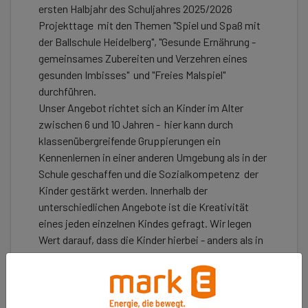
ersten Halbjahr des Schuljahres 2025/2026
Projekttage mit den Themen "Spiel und Spaß mit
der Ballschule Heidelberg", "Gesunde Ernährung -
gemeinsames Zubereiten und Verzehren eines
gesunden Imbisses" und "Freies Malspiel"
durchführen.
Unser Angebot richtet sich an Kinder im Alter
zwischen 6 und 10 Jahren - hier kann durch
klassenübergreifende Gruppierungen ein
Kennenlernen in einer anderen Umgebung als in der
Schule geschaffen und die Sozialkompetenz der
Kinder gestärkt werden. Innerhalb der
unterschiedlichen Angebote ist die Kreativität
eines jeden einzelnen Kindes gefragt. Wir legen
Wert darauf, dass die Kinder hierbei - anders als in
der Schule - die Erfahrung machen, dass sie keine
Leistung erbringen müssen und in einem
bewertungsfreien Raum unterwegs sind. Spiel und
Spaß sowie die Freude am Miteinander und an den