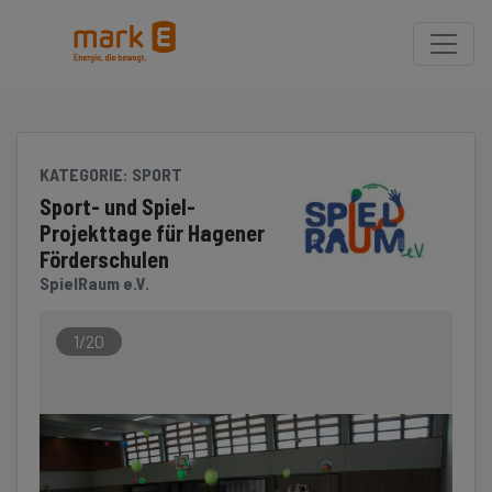
Seite
Klicken Sie, um die Navigation zu überspringen und zum Hauptteil 
KATEGORIE
: SPORT
Sport- und Spiel-
Projekttage für Hagener
Förderschulen
SpielRaum e.V.
1/20