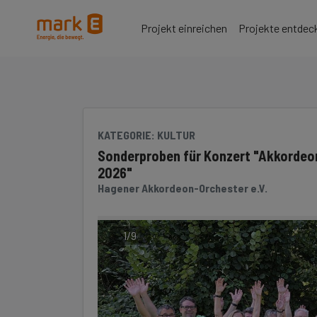
Seite
Klicken Sie, um die Navigation zu überspringen und zum Hauptteil 
Projekt einreichen
Projekte entdec
KATEGORIE
: KULTUR
Sonderproben für Konzert "Akkordeo
2026"
Hagener Akkordeon-Orchester e.V.
1/9