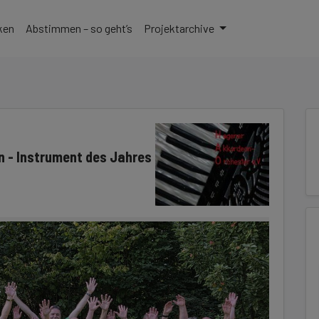
zu gelangen
ken
Abstimmen – so geht’s
Projektarchive
n - Instrument des Jahres
2/