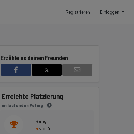
Registrieren
Einloggen
Erzähle es deinen Freunden
𝕏
Erreichte Platzierung
9
im laufenden Voting
Rang
5
von 41