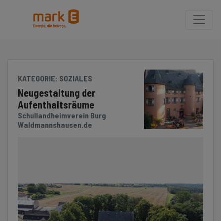
Seite
Klicken Sie, um die Navigation zu überspringen und zum Hauptteil 
KATEGORIE
: SOZIALES
Neugestaltung der
Aufenthaltsräume
Schullandheimverein Burg
Waldmannshausen.de