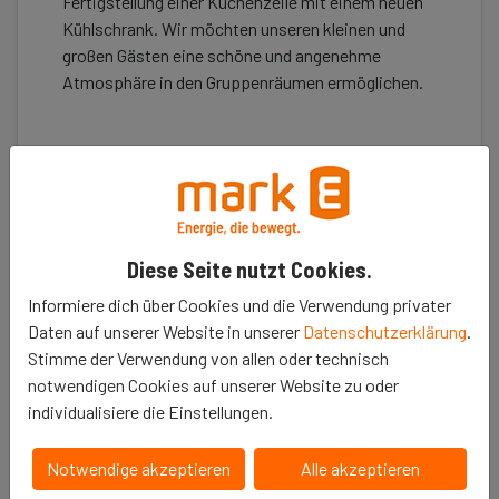
Fertigstellung einer Küchenzeile mit einem neuen
Kühlschrank. Wir möchten unseren kleinen und
großen Gästen eine schöne und angenehme
Atmosphäre in den Gruppenräumen ermöglichen.
Erzähle es deinen Freunden
Diese Seite nutzt Cookies.
𝕏
Informiere dich über Cookies und die Verwendung privater
Daten auf unserer Website in unserer
Datenschutzerklärung
.
Stimme der Verwendung von allen oder technisch
notwendigen Cookies auf unserer Website zu oder
Infos
individualisiere die Einstellungen.
Kategorie
: Soziales
Notwendige akzeptieren
Alle akzeptieren
Endet am
: 31. Dezember 2022