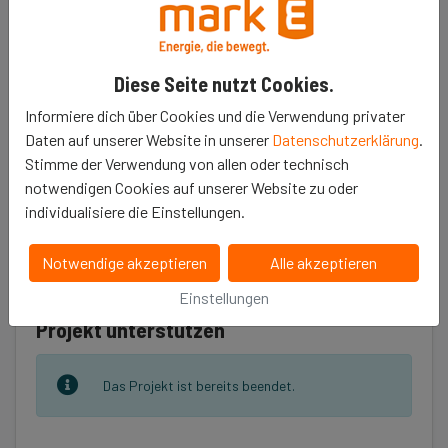
Hierfür bitten wir die Mark-E und ihre Kunden um
ihre Unterstützung.
Diese Seite nutzt Cookies.
Informiere dich über Cookies und die Verwendung privater
Daten auf unserer Website in unserer
Datenschutzerklärung
.
Stimme der Verwendung von allen oder technisch
Erzähle es deinen Freunden
notwendigen Cookies auf unserer Website zu oder
individualisiere die Einstellungen.
𝕏
Notwendige akzeptieren
Alle akzeptieren
Einstellungen
Projekt unterstützen
Das Projekt ist bereits beendet.