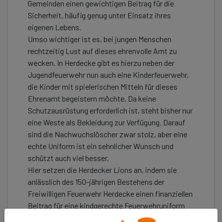
Gemeinden einen gewichtigen Beitrag für die
Sicherheit, häufig genug unter Einsatz ihres
eigenen Lebens.
Umso wichtiger ist es, bei jungen Menschen
rechtzeitig Lust auf dieses ehrenvolle Amt zu
wecken. In Herdecke gibt es hierzu neben der
Jugendfeuerwehr nun auch eine Kinderfeuerwehr,
die Kinder mit spielerischen Mitteln für dieses
Ehrenamt begeistern möchte. Da keine
Schutzausrüstung erforderlich ist, steht bisher nur
eine Weste als Bekleidung zur Verfügung. Darauf
sind die Nachwuchslöscher zwar stolz, aber eine
echte Uniform ist ein sehnlicher Wunsch und
schützt auch viel besser.
Hier setzen die Herdecker Lions an, indem sie
anlässlich des 150-jährigen Bestehens der
Freiwilligen Feuerwehr Herdecke einen finanziellen
Beitrag für eine kindgerechte Feuerwehruniform
der hiesigen Kinderfeuerwehr leisten möchte.