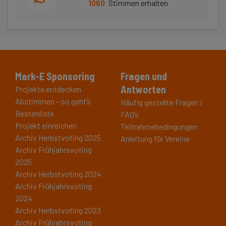
1060
Stimmen erhalten
Mark-E Sponsoring
Fragen und
Antworten
Projekte entdecken
Abstimmen – so geht’s
Häufig gestellte Fragen /
Bestenliste
FAQ’s
Projekt einreichen
Teilnahmebedingungen
Archiv Herbstvoting 2025
Anleitung für Vereine
Archiv Frühjahrsvoting
2025
Archiv Herbstvoting 2024
Archiv Frühjahrsvoting
2024
Archiv Herbstvoting 2023
Archiv Frühjahrsvoting