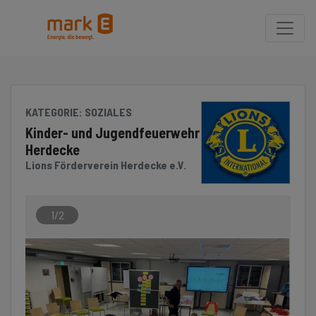
Seite
Klicken Sie, um die Navigation zu überspringen und zum Hauptteil 
KATEGORIE
: SOZIALES
Kinder- und Jugendfeuerwehr
Herdecke
Lions Förderverein Herdecke e.V.
1/2