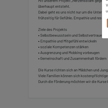
Mit unserem Projekt „Herzensstark gegen M
V
überhaupt entsteht.
u
Dabei geht es uns nicht nur um die Unterst
frühzeitig für Gefühle, Empathie und respek
Ziele des Projekts
• Selbstbewusstsein und Selbstvertrauen fö
• Empathie und Mitgefühl entwickeln
• soziale Kompetenzen stärken
• Ausgrenzung und Mobbing vorbeugen
• Gemeinschaft und Zusammenhalt fördern
Die Kurse richten sich an Mädchen und Jun
Viele Familien können sich kostenpflichtige
Durch die Förderung möchten wir die Kurse 