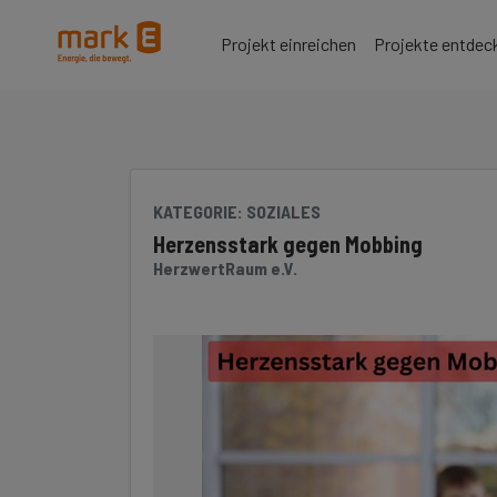
Seite
Klicken Sie, um die Navigation zu überspringen und zum Hauptteil 
Projekt einreichen
Projekte entdec
KATEGORIE
: SOZIALES
Herzensstark gegen Mobbing
HerzwertRaum e.V.