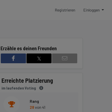
Registrieren
Einloggen
Erzähle es deinen Freunden
𝕏
Erreichte Platzierung
im laufenden Voting
Rang
28
von 41