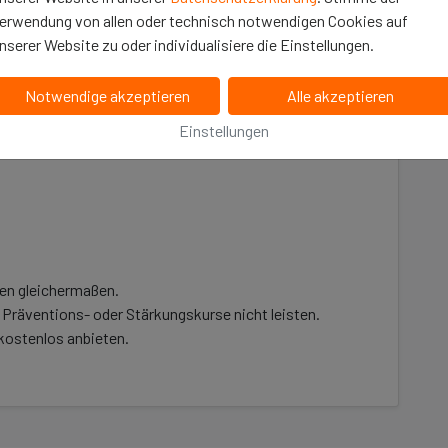
obbing“ möchten wir Kinder stärken, bevor Mobbing
erwendung von allen oder technisch notwendigen Cookies auf
nserer Website zu oder individualisiere die Einstellungen.
ützung möglicher Opfer, sondern auch darum, Kinder
tvollen Umgang miteinander zu sensibilisieren.
Notwendige akzeptieren
Alle akzeptieren
Einstellungen
rdern
gen gleichermaßen.
 Präventions- oder Stärkungskurse nicht leisten.
kostenlos anbieten.