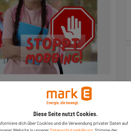
ühl nehmen bereits im Kindergarten- und
Diese Seite nutzt Cookies.
digungen, Unsicherheiten und emotionale
nformiere dich über Cookies und die Verwendung privater Daten auf
nserer Website in unserer
Datenschutzerklärung
. Stimme der