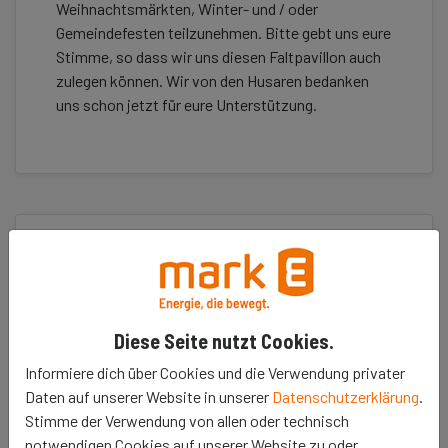
Weihnachtsmärkten, Winter- und / oder
Gemeindefesten teilzunehmen. Bitte gebt uns eure
Stimme, so dass wir uns diesen Faltpavillon auch
zulegen können. Wir von den Husaren bedanken
uns schon jetzt für eure Unterstützung.
Erzähle es deinen Freunden
𝕏
Diese Seite nutzt Cookies.
Informiere dich über Cookies und die Verwendung privater
Projekt unterstützen
Daten auf unserer Website in unserer
Datenschutzerklärung
.
Stimme der Verwendung von allen oder technisch
notwendigen Cookies auf unserer Website zu oder