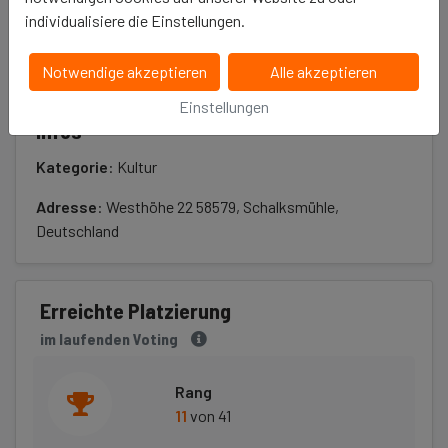
Das Projekt ist bereits beendet.
individualisiere die Einstellungen.
Notwendige akzeptieren
Alle akzeptieren
Einstellungen
Infos
Kategorie
: Kultur
Adresse
: Westhöhe 22 58579, Schalksmühle,
Deutschland
Erreichte Platzierung
im laufenden Voting
Rang
11
von 41