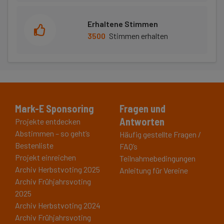
Erhaltene Stimmen
3500
Stimmen erhalten
Mark-E Sponsoring
Fragen und
Antworten
Projekte entdecken
Abstimmen – so geht’s
Häufig gestellte Fragen /
Bestenliste
FAQ’s
Projekt einreichen
Teilnahmebedingungen
Archiv Herbstvoting 2025
Anleitung für Vereine
Archiv Frühjahrsvoting
2025
Archiv Herbstvoting 2024
Archiv Frühjahrsvoting