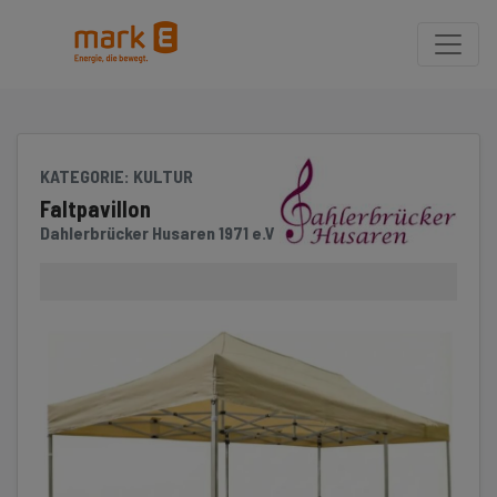
Seite
Klicken Sie, um die Navigation zu überspringen und zum Hauptteil 
KATEGORIE
: KULTUR
Faltpavillon
Dahlerbrücker Husaren 1971 e.V