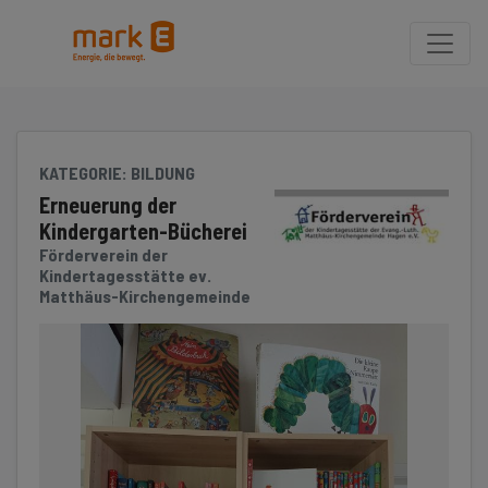
Seite
Klicken Sie, um die Navigation zu überspringen und zum Hauptteil 
KATEGORIE
: BILDUNG
Erneuerung der
Kindergarten-Bücherei
Förderverein der
Kindertagesstätte ev.
Matthäus-Kirchengemeinde