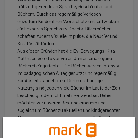
frühzeitig Freude an Sprache, Geschichten und
Büchern. Durch das regelmäßige Vorlesen
erweitern Kinder ihren Wortschatz und entwickeln
ein besseres Sprachverständnis. Bilderbücher
schaffen zudem visuelle Impulse, die Neugier und
Kreativität fördern.
Aus diesen Gründen hat die Ev. Bewegungs-Kita
Matthäus bereits vor vielen Jahren eine eigene
Bücherei eingerichtet. Die Bücher werden intensiv
im pädagogischen Alltag genutzt und regelmäßig
zur Ausleihe angeboten. Durch die häufige
Nutzung sind jedoch viele Bücher im Laufe der Zeit
beschädigt oder nicht mehr verwendbar. Daher
möchten wir unseren Bestand erneuern und
zugleich um Bücher zu aktuellen und kindgerechten
Themen erweitern, um dieses wertvolle Angebot
für die Kinder weiterhin aufrechterhalten zu
können.