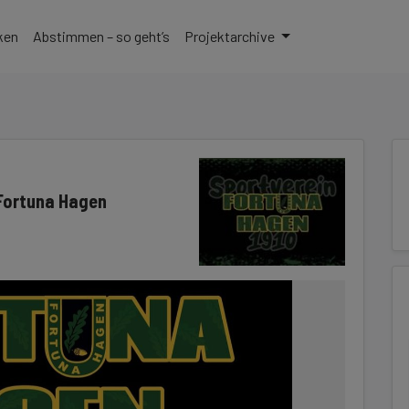
zu gelangen
ken
Abstimmen – so geht’s
Projektarchive
 Fortuna Hagen