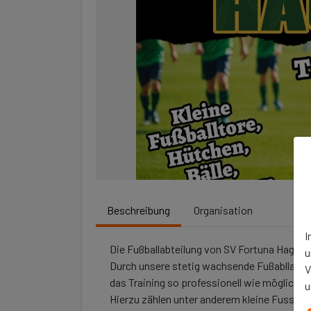
Beschreibung
Organisation
I
Die Fußballabteilung von SV Fortuna Hagen 
u
Durch unsere stetig wachsende Fußabllabte
V
das Training so professionell wie möglich zu
u
Hierzu zählen unter anderem kleine Fussballt