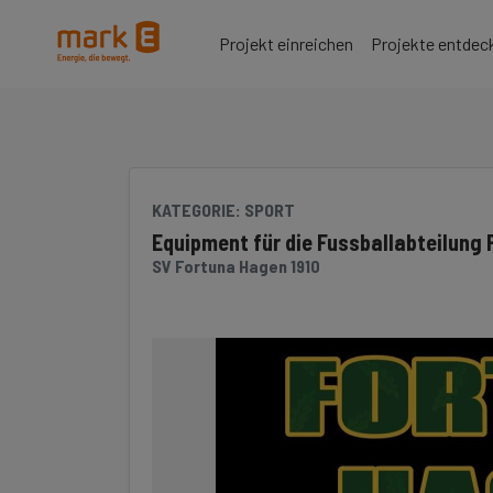
Seite
Klicken Sie, um die Navigation zu überspringen und zum Hauptteil 
Projekt einreichen
Projekte entdec
KATEGORIE
: SPORT
Equipment für die Fussballabteilung
SV Fortuna Hagen 1910