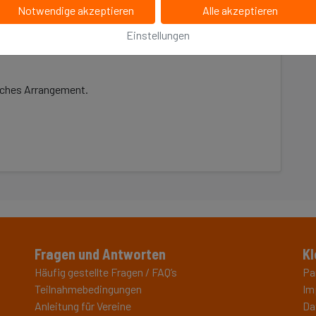
Notwendige akzeptieren
Alle akzeptieren
Einstellungen
liches Arrangement.
Fragen und Antworten
Kl
Häufig gestellte Fragen / FAQ’s
Pa
Teilnahmebedingungen
Im
Anleitung für Vereine
Da