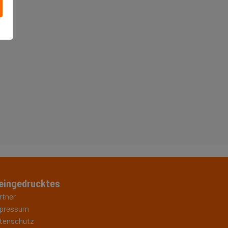
eingedrucktes
rtner
pressum
tenschutz