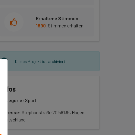
Erhaltene Stimmen
1890
Stimmen erhalten
Dieses Projekt ist archiviert.
Infos
Kategorie
: Sport
Adresse
: Stephanstraße 20 58135, Hagen,
Deutschland