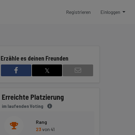
Registrieren
Einloggen
Erzähle es deinen Freunden
𝕏
Erreichte Platzierung
im laufenden Voting
Rang
23
von 41