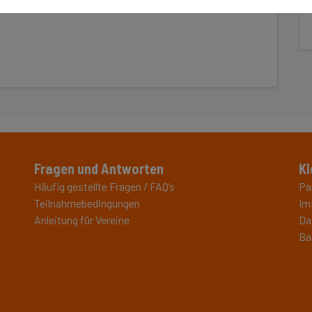
rnituren.
Fragen und Antworten
Kl
Häufig gestellte Fragen / FAQ’s
Pa
Teilnahmebedingungen
Im
Anleitung für Vereine
Da
Ba