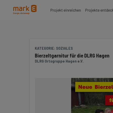
Seite
Klicken Sie, um die Navigation zu überspringen und zum Hauptteil 
Projekt einreichen
Projekte entdec
KATEGORIE
: SOZIALES
Bierzeltgarnitur für die DLRG Hagen
DLRG Ortsgruppe Hagen e.V.