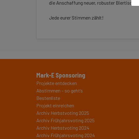
die Anschaffung neuer, robuster Biertischga
Jede eurer Stimmen zählt!
Mark-E Sponsoring
Projekte entdecken
Abstimmen – so geht’s
Bestenliste
Projekt einreichen
Archiv Herbstvoting 2025
Archiv Frühjahrsvoting 2025
Archiv Herbstvoting 2024
Archiv Frühjahrsvoting 2024