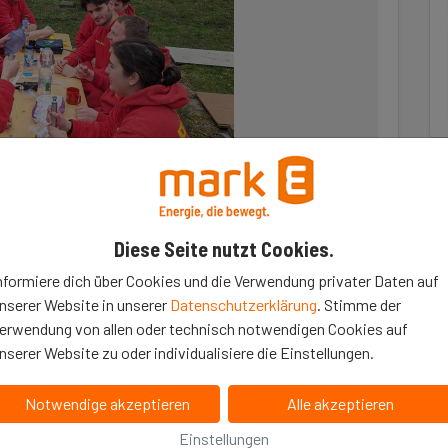
Diese Seite nutzt Cookies.
nformiere dich über Cookies und die Verwendung privater Daten auf
nserer Website in unserer
Datenschutzerklärung
. Stimme der
erwendung von allen oder technisch notwendigen Cookies auf
nserer Website zu oder individualisiere die Einstellungen.
herheit am Wasser und Geselligkeit in der
Notwendige akzeptieren
Alle akzeptieren
 genug Sitzmöglichkeiten für unsere Einsatzkräfte
rhin ein Highlight für alle Besucher werden, planen wir
Einstellungen