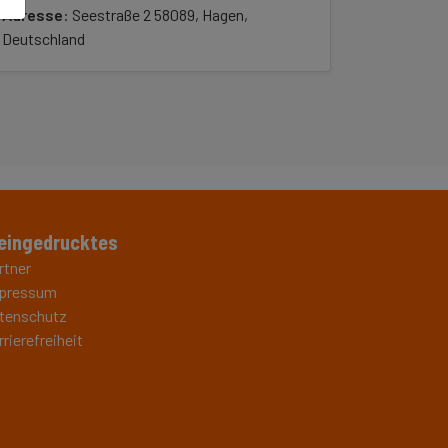
Adresse
: Seestraße 2 58089, Hagen,
Deutschland
eingedrucktes
rtner
pressum
tenschutz
rrierefreiheit