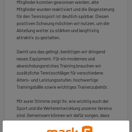
Mitglieder konnten gewonnen werden, alte
Mitglieder wurden reaktiviert und die Begeisterung
für den Tennissport ist deutlich spürbar. Diesen
positiven Schwung möchten wir nutzen, um die
Abteilung weiter zu stärken und langfristig
attraktiv zu gestalten.
Damit uns das gelingt, benötigen wir dringend
neues Equipment. Für ein modernes und
abwechslungsreiches Training brauchen wir
zusätzliche Tennisschläger für verschiedene
Alters- und Leistungsstufen, hochwertige
Trainingsbälle sowie wichtiges Trainerzubehör.
Mit eurer Stimme zeigt ihr, wie wichtig euch der
Sport und die Weiterentwicklung unseres Vereins
sind. Gemeinsam können wir dafür sorgen, dass
die Tennisabteilung des SV Altena weiter wächst
und ein attraktives Angebot für alle Generationen