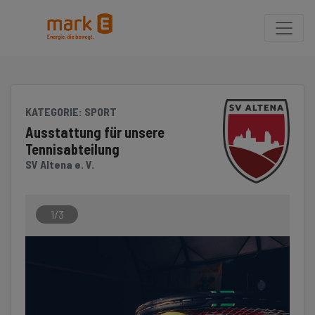
Seite
Klicken Sie, um die Navigation zu überspringen und zum Hauptteil 
KATEGORIE
: SPORT
Ausstattung für unsere
Tennisabteilung
SV Altena e. V.
1/3