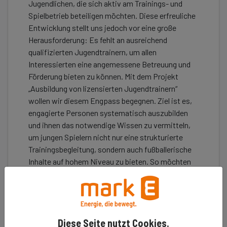
Jugendlichen, die sich aktiv am Trainings- und
Spielbetrieb beteiligen möchten. Diese erfreuliche
Entwicklung stellt uns jedoch vor eine große
Herausforderung: Es fehlt an ausreichend
qualifizierten Jugendtrainern, um allen
Interessierten eine angemessene Betreuung und
Förderung bieten zu können. Mit dem Projekt
„Ausbildung von lizensierten Jugendtrainern“
wollen wir diesem Engpass begegnen. Ziel ist es,
engagierte Personen systematisch auszubilden
und ihnen das notwendige Wissen zu vermitteln,
um jungen Spielern nicht nur eine strukturierte
Trainingsbegleitung, sondern auch fußballerische
Inhalte auf hohem Niveau zu bieten. So möchten
wir wir die sportliche Entwicklung der Kinder
fördern, ihre Freude am Fußball stärken und eine
verlässliche Basis für nachhaltige
Nachwuchsarbeit im Verein schaffen.
Diese Seite nutzt Cookies.