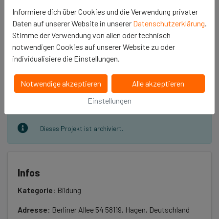
Informiere dich über Cookies und die Verwendung privater
Daten auf unserer Website in unserer
Datenschutzerklärung
.
Stimme der Verwendung von allen oder technisch
notwendigen Cookies auf unserer Website zu oder
Erzähle es deinen Freunden
individualisiere die Einstellungen.
𝕏
Notwendige akzeptieren
Alle akzeptieren
Einstellungen
Dieses Projekt ist archiviert.
Infos
Kategorie
: Bildung
Adresse
: Berliner Allee 54 58119, Hagen, Deutschland