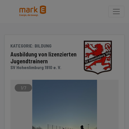
Seite
Klicken Sie, um die Navigation zu überspringen und zum Hauptteil 
KATEGORIE
: BILDUNG
Ausbildung von lizenzierten
Jugendtrainern
SV Hohenlimburg 1910 e. V.
1/7