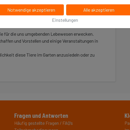
aufladen.
Notwendige akzeptieren
Alle akzeptieren
über die Lebenswelten dieser Tiere.
Einstellungen
 alt werden sie?
ie für die uns umgebenden Lebewesen erwecken.
ffen und Vorstellen und einige Veranstaltungen in
ichkeit diese Tiere im Garten anzusiedeln oder zu
Fragen und Antworten
Kl
Häufig gestellte Fragen / FAQ’s
Pa
Teilnahmebedingungen
Im