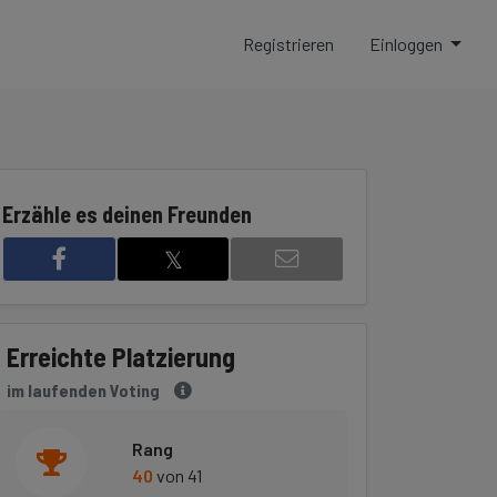
Registrieren
Einloggen
Erzähle es deinen Freunden
𝕏
7
Erreichte Platzierung
im laufenden Voting
Rang
40
von 41