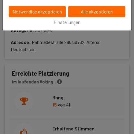
Notwendige akzeptieren
Alle akzeptieren
Infos
Einstellungen
Kategorie
: Soziales
Adresse
: Rahmedestraße 298 58762, Altena,
Deutschland
Erreichte Platzierung
im laufenden Voting
Rang
15
von 41
Erhaltene Stimmen