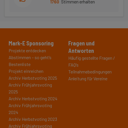
1760
Stimmen erhalten
Mark-E Sponsoring
Fragen und
Antworten
Projekte entdecken
Abstimmen – so geht’s
Häufig gestellte Fragen /
Bestenliste
FAQ’s
Projekt einreichen
Teilnahmebedingungen
Archiv Herbstvoting 2025
Anleitung für Vereine
Archiv Frühjahrsvoting
2025
Archiv Herbstvoting 2024
Archiv Frühjahrsvoting
2024
Archiv Herbstvoting 2023
Archiv Frühjahrsvoting