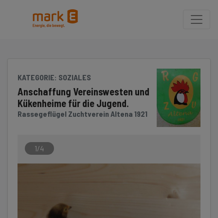
Seite
Klicken Sie, um die Navigation zu überspringen und zum Hauptteil 
KATEGORIE
: SOZIALES
Anschaffung Vereinswesten und
Kükenheime für die Jugend.
Rassegeflügel Zuchtverein Altena 1921
1/4