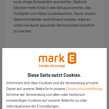
noch einige Schaubrüter anschaffen. Dadurch
könnten meht Kitas in den Genuss kommen, das
Schlüpfen von Küken zu beobachten. Damit unsere
Vereinsmitglieder auch erkannt werden, wäre es
schön sie durch passende Vereinsjacken kenntlich
zu machen.
Erzähle es deinen Freunden
Diese Seite nutzt Cookies.
𝕏
Informiere dich über Cookies und die Verwendung privater
Daten auf unserer Website in unserer
Datenschutzerklärung
.
Stimme der Verwendung von allen oder technisch
notwendigen Cookies auf unserer Website zu oder
Dieses Projekt ist archiviert.
individualisiere die Einstellungen.