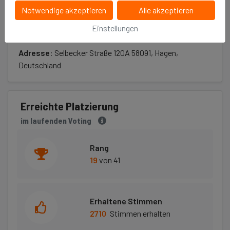
Notwendige akzeptieren
Alle akzeptieren
Infos
Einstellungen
Kategorie
: Sport
Adresse
: Selbecker Straße 120A 58091, Hagen,
Deutschland
Erreichte Platzierung
im laufenden Voting
Rang
19
von 41
Erhaltene Stimmen
2710
Stimmen erhalten