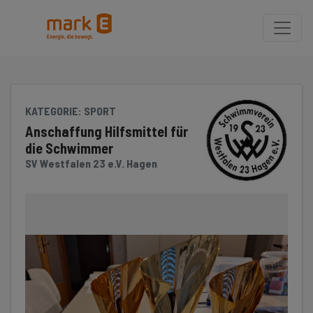
Seite
Klicken Sie, um die Navigation zu überspringen und zum Hauptteil 
KATEGORIE
: SPORT
Anschaffung Hilfsmittel für
die Schwimmer
SV Westfalen 23 e.V. Hagen