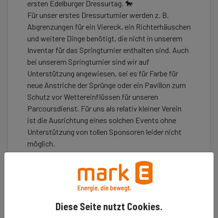
ersten Edelburger Dressurtag. 🐎
Für unser erstes Dressurturnier werden z. B.
Abgrenzungen für ein Viereck, ein Richterhäuschen
und weitere Dinge benötigt, die nicht in unserem
Inventar für das Springturnier enthalten sind. Auch
bei unserem Springturnier sind wir auf
Unterstützung angewiesen, sei es für Farbe für
neue Anstriche der Sprünge oder ein Pavillon zum
Schutz vor Wettereinflüssen für unseren
Parcoursdienst. Für uns als relativ kleiner Verein
ist die Ausrichtung eines solchen Events ohne
Unterstützung von tollen Sponsoren leider nicht
möglich.
Diese Seite nutzt Cookies.
Erzähle es deinen Freunden