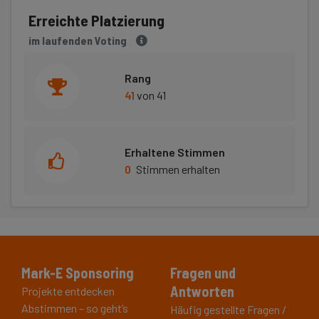
Erreichte Platzierung
im laufenden Voting
Rang
41
von 41
Erhaltene Stimmen
0
Stimmen erhalten
Mark-E Sponsoring
Fragen und
Antworten
Projekte entdecken
Abstimmen – so geht’s
Häufig gestellte Fragen /