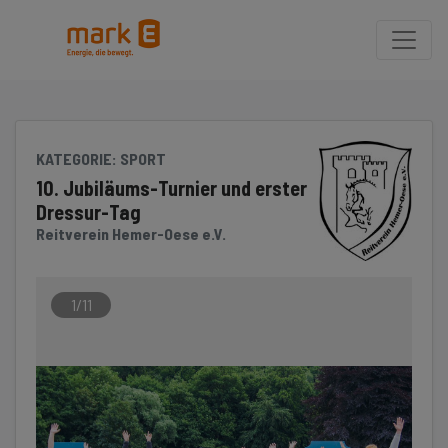
Seite
Klicken Sie, um die Navigation zu überspringen und zum Hauptteil 
KATEGORIE
: SPORT
10. Jubiläums-Turnier und erster
Dressur-Tag
Reitverein Hemer-Oese e.V.
1/11